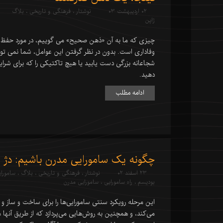
۰۲ اردیبهشت ۰۳
نوشتار
،
فرهنگی و تاریخی
،
بلاگ
ژاپن
چیزی که ما به آن «ذهن صحیح» می گوییم، در مورد حفظ 
وفاداری است. بدون در نظر گرفتن این عوامل، شما نمی توا
شجاعانه بزرگی دست یابید یا هیچ تاکتیکی را که برای شرای
دهید.
ادامه مطلب
چگونه یک سامورایی مدرن باشیم: دژ س
۲۳ اسفند ۰۲
نوشتار
،
فرهنگی و تاریخی
،
بلاگ
،
سامورا
بودیسم
،
راه سامورایی
،
سامورایی مدرن
این مرحله رویکرد سنتی سامورایی‌ها را برای ساخت و ساز و 
می‌کند، و همچنین به روش‌هایی می‌پردازد که از طریق آنها می