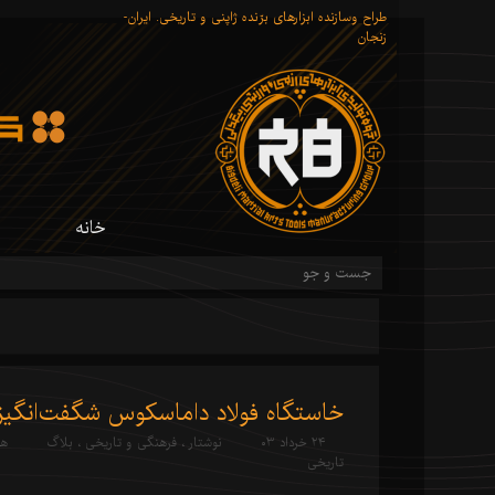
طراح وسازنده ابزارهای برّنده ژاپنی و تاریخی. ایران-
زنجان
خانه
شم
خاستگاه فولاد داماسکوس شگفت‌انگیز
۲۴ خرداد ۰۳
نوشتار
،
فرهنگی و تاریخی
،
بلاگ
هن
تاریخی