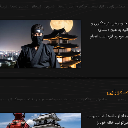
شمشیر ژاپنی
،
ابزار نینجا
،
جنگجوی ژاپنی
،
نینجا
،
شینوبی
،
نینجاتو
،
شمشیر نینجا
،
فرهن
خیرخواهی، درستکاری و
نید به هیچ دستاورد
ط موجود لازم است انجام
امورایی
یی مدرن
سامورایی
،
جنگجوی ژاپنی
،
بوشیدو
،
ریشه سامورایی
،
نینجا
،
فرهنگ ژاپن
،
ذن 
دفاع از خانه‌هایشان بررسی
‌توانید خانه خود را