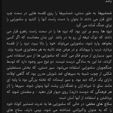
باشد.
شمشیرها:
به طور سنتی، شمشیرها را روی قفسه هایی در سمت چپ
اتاق قرار می دادند تا بتوان با دست راست آنها را کشید و سامورایی را
برای جنگ آماده می کرد.
نیزه ها:
رسم بر این بود که نیزه ها را در سمت راست راهرو قرار می
دادند که نوک تیغه آن رو به در باشد. این بدان معناست که اگر کسی
بخواهد وارد شود، سامورایی می‌تواند خود را بالا ببرد، نیزه را از قفسه
بردارد، درب را بپوشاند و در عرض چند ثانیه به هر متجاوزی ضربه بزند.
سپر:
بسیاری از مردم فکر می کنند که سامورایی ها از سپر استفاده نمی
کردند، اما این به سادگی درست نیست. دو نوع سپر وجود دارد که توسط
جنگجویان سامورایی استفاده می‌شود: سپر دستی، که بخش مستطیلی
شکلی از چوب شبیه به سپرهای ضد شورش مدرن بود که گاهی اوقات
دارای یک درگاه دید بود. و سپر ایستاده که تخته بزرگی بود با پایه ای
مانند ساق تا تیراندازان و تفنگداران پشت آنها پنهان شوند. سپرها را (از
هر فرهنگی که دوست دارید) روی دیوار قرار دهید - و مطمئن شوید که
برداشتن و استفاده از آنها آسان است.
سلاح های مخفی:
در حالی که سامورایی ها به ندرت شمشیر کوتاه خود
را که به عنوان واکیزاشی شناخته می شود، برمی دارند، سلاح های