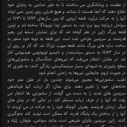
از عظمت و پرخاشگری می ساختند تا به طور نمادین به رعایای خود
اطلاع دهند که آنجا هستند تا بمانند و هیچ قدرتی روی زمین نمی تواند
آنها را به حرکت درآورد. قلعه آزوچی که بین سال‌های 1576 تا 1579 در
سواحل دریاچه بیوا برپا شد، به دستور اودا نوبوناگا ساخته شد و اولین
قلعه بزرگ ژاپن در نظر گرفته شد که برای نمایش تسلط این رهبر
قدرتمند بر سرزمین طراحی شده است. این قلعه به نوبه خود منجر به
ساخت سازه های بزرگ مانند قلعه مهیب اوزاکا شد که کار بر روی آن
در سال 1583 به دستور سیاستمدار و دایمیو تویوتومی هیدیوشی آغاز
شد. در مقابل، انتظار می‌رفت که نیروهای جنگ‌سالار و سامورایی‌های
سطح پایین‌تر به شیوه‌ای بسیار مینیمالیستی زندگی کنند، به طوری که
در صورت لزوم، جابجایی نیروها به راحتی انجام شود.
اغلب، سامورایی‌ها مجبور می‌شوند چندین بار در طول عمر خود
خانه‌های خود را تغییر دهند. برای مثال، اگر ارباب آنها فرماندهی
سرزمین های جدید را به دست می گرفت، از سامورایی ها انتظار می
رفت که آنها را از طرف ارباب مستقر کند، در حالی که در زمان های
دیگر، اربابان قدرتمند رهبران کوچک خود را به حرکت در می آوردند تا
آنها را از ساختن یک پایگاه قدرت که ممکن است تهدید کند جلوگیری
کنند. ژاپن سرزمین بلایای طبیعی است، مانند سونامی، طوفان، زلزله و