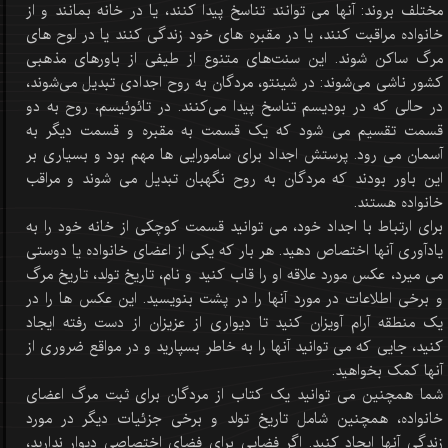
مختلف بروند: آنها می توانند تناسخ پیدا کنند، یا در خانه بمانند و از
خانواده مراقبت کنند، یا در مقبره های خود زندگی کنند یا در لوح های
مرگ ساکن شوند. این سنت‌های متنوع از طیفی از باورهای مذهبی
کشور ناشی می‌شوند: در شینتو، مردگان به روح اجدادی تبدیل می‌شوند،
در حالی که در بودیسم تناسخ پیدا می‌کنند. در تائوئیسم، روح به دو
قسمت تقسیم می شود که یک قسمت به مقبره و قسمت دیگر به
آسمان می رود. پرستش اجداد برای سامورایی ها مهم بود و بسیاری بر
این باور بودند که مردگان به روح نگهبان تبدیل می شوند و مراقب
خانواده هستند.
برای ارتباط با اجداد خود، می توانید قسمت کوچکی از خانه خود را به
یادآوری آنها اختصاص دهید. هر بار که یکی از اعضای خانواده یا دوستی
می میرد، عکس مورد علاقه او را قاب کنید و نام، تاریخ تولد، تاریخ مرگ
و برخی اطلاعات در مورد آنها را در پشت بنویسید. این عکس ها را در
یک منطقه آرام آویزان کنید تا دیواری از عزیزان از دست رفته ایجاد
کنید، جایی که می توانید آنها را به خاطر بسپارید و در مواقع ضروری از
آنها کمک بخواهید.
شما همچنین می توانید یک کتاب از مردگان برای ثبت مرگ اعضای
خانواده، همچنین شامل تاریخ تولد و برخی جزئیات دیگر در مورد
زندگی آنها ایجاد کنید. اگر فضایی برای فضای اختصاصی دیوار ندارید،