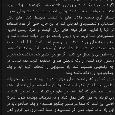
اگر قصد خرید یک شمشیر ژاپنی را داشته باشید، گزینه های زیادی برای
انتخاب خواهید یافت: شمشیرهای اصلی عتیقه، شمشیرهای مدرن
بسیار گران قیمت، ماکت های با کیفیت متوسط، تیغه های برش
استاندارد و شمشیرهای تمرینی کند. با این حال، حتی اگر قصد استفاده
از آنها را ندارید، هرگز تیغه های ارزان قیمت و صرفا زینتی نخرید.
شمشیرهای شما لزوماً نباید ژاپنی باشند، آنها می توانند صاف باشند یا
حتی تیغه های آن در غلاف مهر و موم شده باشند - اما باید در خانه
شما نمایش داده شوند تا نشان دهند (و به شما یادآوری کنند) که شما
راه سامورایی را دنبال می کنید. اگر قوانین کشور شما مالکیت شمشیر را
ممنوع کرده است، از یک نمایش هنری استفاده کنید. مهم نیست در
چه وضعیتی هستید، شما راه سامورایی را انتخاب کرده اید و یک
جنگجو باید زرادخانه داشته باشد.
برای کسانی که وضعیت مالی بهتری دارند، زره ها و سایر تجهیزات
نظامی نیز باید در کنار این شمشیرها در خانه شما جای افتخار داشته
باشند. همانطور که گفته شد، این اقلام می توانند صرفاً نمادین باشند یا
می توانند به طور کامل عمل کنند و در تمرینات پوشیده شوند. تمرکز
اصلی این است که شما در مسیر جنگجو هستید - و یک جنگجو باید در
این راه آماده شود، حتی اگر شمشیرهای شما فقط برای تیز کردن ذهن