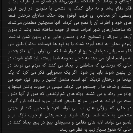
درختان و بوته‌ها: در اقامتگاه سامورایی‌ها، هر فضای سبز اطراف باید با
فکر دفاع باشد و نه برای کمک به دشمن یا نفوذی. در ژاپن قرون
وسطی، اگر محاصره ای قریب الوقوع بود، جنگ سالاران درختان قلعه
های خود و اطراف آن را قطع می کردند. آنها همچنین مطمئن می‌شدند
که ساختمان‌های شهر اطراف قلعه از چوب ساخته شده باشد تا بتوان
آن‌ها را سوزاند و تسطیح کرد و دشمن جایی برای پنهان شدن نداشت.
(مردم محلی به قلعه آورده شدند یا به تپه ها فرستاده شدند.) طبق طرز
فکر سامورایی، درختان خارج از دیوار شما که می توان از آنها بالا رفت و
به مهاجم اجازه می دهد به داخل محوطه شما بیفتد، باید قطع شوند، در
حالی که درختانی که مناطقی را ایجاد می کنند که مردم می توانند در
آن پنهان شوند باید باز شود. اگر یک سامورایی فکر می کرد که یک
نینجا در درختان نزدیک آنها است، مشعل آتشین را روی نیزه خود می
بستند و شاخه ها را جستجو می کردند، سپس در صورت یافتن نینجا با
چاقو می زدند و می کشند. بوته های کم ارتفاعی که عبور از آنها دشوار
است می توانند به عنوان موانع طبیعی اضافی مورد استفاده قرار گیرند،
در حالی که ویژگی های آب می تواند افراد را مجبور کند از جهتی
مشخص به خانه شما نزدیک شوند و حصارهایی از چوب نازک تر و
بامبو می توانند لایه های دفاعی و مسیرهای پیچ در پیچ ایجاد کنند در
حالی که هنوز بسیار زیبا به نظر می رسند.