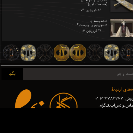
اسلامی و انواع آن
(قسمت اول)
۲۶ فروردین ۰۴
شمنیسم یا
شمن‌باوری چیست؟
۲۱ فروردین ۰۴
بگرد
ه‌های ارتباط
ش: 02433783247
اس،واتس‌اپ،تلگرام:
0935979898
گیری سفارش: 09191422095
 info@swordbigdeli.com