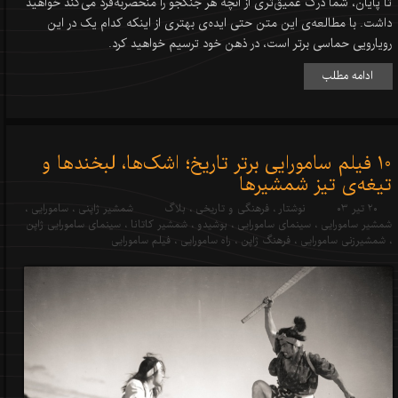
تا پایان، شما درک عمیق‌تری از آنچه هر جنگجو را منحصر‌به‌فرد می‌کند خواهید
داشت. با مطالعه‌ی این متن حتی ایده‌ی بهتری از اینکه کدام یک در این
رویارویی حماسی برتر است، در ذهن خود ترسیم خواهید کرد.
ادامه مطلب
10 فیلم سامورایی برتر تاریخ؛ اشک‌ها، لبخندها و
تیغه‌ی تیز شمشیرها
۲۰ تیر ۰۳
نوشتار
،
فرهنگی و تاریخی
،
بلاگ
شمشیر ژاپنی
،
سامورایی
،
شمشیر سامورایی
،
سینمای سامورایی
،
بوشیدو
،
شمشیر کاتانا
،
سینمای سامورایی ژاپن
،
شمشیرزنی سامورایی
،
فرهنگ ژاپن
،
راه سامورایی
،
فیلم سامورایی