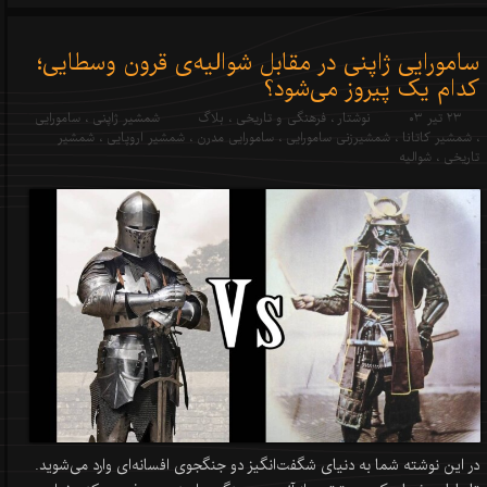
سامورایی ژاپنی در مقابل شوالیه‌ی قرون ‌وسطایی؛
کدام یک پیروز می‌شود؟
۲۳ تیر ۰۳
نوشتار
،
فرهنگی و تاریخی
،
بلاگ
شمشیر ژاپنی
،
سامورایی
،
شمشیر کاتانا
،
شمشیرزنی سامورایی
،
سامورایی مدرن
،
شمشیر اروپایی
،
شمشیر
تاریخی
،
شوالیه
در این نوشته شما به دنیای شگفت‌انگیز دو جنگجوی افسانه‌ای وارد می‌شوید.