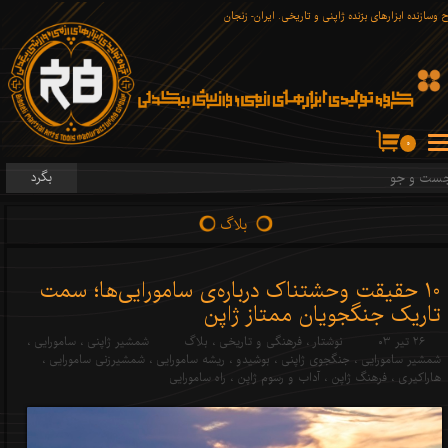
 وسازنده ابزارهای برّنده ژاپنی و تاریخی. ایران- زنجان
۰
بگرد
بلاگ
10 حقیقت وحشتناک درباره‌ی سامورایی‌ها؛ سمت
تاریک جنگجویان ممتاز ژاپن
۲۶ تیر ۰۳
نوشتار
،
فرهنگی و تاریخی
،
بلاگ
شمشیر ژاپنی
،
سامورایی
،
شمشیر سامورایی
،
جنگجوی ژاپنی
،
بوشیدو
،
ریشه سامورایی
،
شمشیرزنی سامورایی
،
هاراکیری
،
فرهنگ ژاپن
،
آداب و رسوم ژاپن
،
راه سامورایی