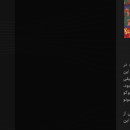
 در
این
یقی
ود،
وکو
ونو
 از
این