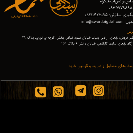
اس،واتس‌اپ،تلگرام:
0935979898
گیری سفارش: 09191422095
 info@swordbigdeli.com
درس
تر فروش: زنجان، اراضی بنیاد، خیابان شهید فیاض بخش، کوچه ی نوری، پلاک 29
رگاه: زنجان
،
سایت کارگاهی خیابان دانش 6 پلاک 269
سش‌های متداول و شرایط و قوانین خرید