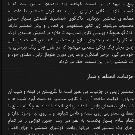
پیچ و مهره در این قسمت خواهید بود. توصیه‌ی ما این است که با
کسب اطلاعات کافی درباره‌ی باز و بسته کردن شمشیر، با دقت به
مطالعه‌ی شمشیر بپردازید. ناکاگوی شمشیرها قسمتی بسیار حیاتی
محسوب می‌شوند زیرا تاثیر مستقیمی بر تعادل و برش شمشیر دارند.
ناکاگو هیچگاه پولیش کاری نمی‌شود تا علاوه بر نمایش هسته‌ی فولاد
به کار رفته، عمر حدودی سلاح را مشخص کند. این قسمت در طول
زمان دچار زنگ زدگی سطحی می‌شود که در طول زمان رنگ تیره‌تری به
خود می‌گیرد. برخی آهنگران و مدارس دوران فئودال ژاپن، امضای خود و
نام شمشیر را در این قسمت حک می‌کردند.
جزئیات، انحناها و شیار
شمشیر ژاپنی در جزئیات بی نظیر است. با نگریستن در تیغه و شیب آن
می‌توان کیفیت ساخت آن را با تقریب مناسبی به دست آورد. شیب ها و
شیارهای تیغه‌های ژاپنی با دقت زیادی ایجاد شده‌اند. هیچگونه سطح یا
تقطه‌ی نامتوازنی روی تیغه و داخل شیارها و یا روی لبه وجود ندارد و
تمام سلاح بسیار یکدست به نظر می رسد. چنین توازنی را در تمام
اجزای یک شمشیر اصیل می‌توان یافت. کوشیرای شمشیر و اجزای اتصال
دهنده، همچون تسوبا، سپا و... به درستی در جای خود چفت می‌شوند و