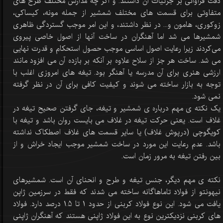
دقت فراوانی بر جزئیات آن داشتند. و اگر چه مدارس مختلف طرح های
متفاوتی برای قسمت های مختلف شمشیر از جمله مونه، کیساکی،
زوکوری، هامون و... در نظر داشتند، و این امر موجب گستردگی ظاهری
شمشیرها می شد اما آهنگران در ساخت آنها از اصول خاصی پیروی
می‌کردند زیرا رعایت اصول اساسی موجب حصول استحکام و قدرت نهایی
می شد. ساخت هر جز از سلاح علاوه بر آنکه بر بازده آن می افزود مانند
ارزشی هنری برای آن مدرسه یا آهنگر بود. تیغه های امروزی اغلب با
توجه به بازار ساخته می شوند و کیفیت کافی برای آن در نظر گرفته
نمی شود.
یک نکته ی مهم درباره ی شمشیر و تیغه، جای گرفتن صحیح تیغه در
غلاف است. یعنی حرکت تیغه در غلاف می بایست روان باشد و تیغه با
کویگوچی (درپوش غلاف) یا سایر قسمت های غلاف اصطکاک نداشته
باشد. عدم رعایت این مورد در ساخت شمشیر موجب ایجاد خراش و از
بین رفتن تیغه به مرور زمان است.
نکته ی مهم دیگر، جنس تیغه و طرح و انحنای آن است. شمشیرهای
نیهونتو از فولاد تاماهاگانه ساخته می شدند که فقط در سرزمین ژاپن
یافت می شود. این نوع فولاد کربنی از حدود 1 تا 1.5 درصد دارد. فولاد
های کربنی نزدیکترین نوع به این فولاد ژاپنی هستند که آهنگران ژاپنی