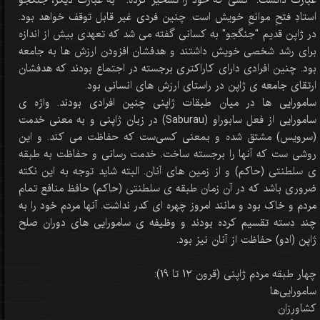
عبارت دانست: "کسی که خود را تسخیر کرده." به عبارت دیگر، جنگجو
استادِ فتحِ موانعِ خویش است. چنین فردی غیر قابل توقف خواهد بود.
در ژاپن قدیم "جنگجو" به کسانی گفته می شد که تعهدی بیش از اندازه
برای رشد شخصی خویش داشتند و هدفشان افزودن ارزش ها به جامعه
بود. چنین افرادی دارای کاراکتری برجسته در اجتماع بودند که هدفشان
ارتقای جامعه ی ژاپن در راستای ارزش های انسانی بود.
سامورایی ها در میان طبقات ژاپنی چنین افرادی بودند. واژه ی
سامورایی از فعل سابوراو (Saburau) در زبان ژاپنی و به معنی خدمت
(سرویس) مشتق شده و بمعنی کسی‌ست که حفاظت می کند. و این
روشی ست که آنها را برجسته ساخت. خدمت رسانی و حفاظت به طبقه
ی سلطنتی (حاکم) و از زمین های آنان. البته شاید توجه به این نکته
ضروری باشد که در آن زمان طبقه ی سلطنتی (حاکم) حافظ منافع تمام
مردم و خاک بود و مانند امروز چهره ای کدر نداشت. آنها مردم خود را به
چند دسته تقسیم کرده بودند و وظیفه ی سامورایی های دوران صلح
ژاپن (ادو) حفاظت از آنان نیز بود.
چهار طبقه مردم ژاپنی (قرون 12 تا 19):
سامورایی‌ها
کشاورزان