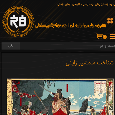
 وسازنده ابزارهای برّنده ژاپنی و تاریخی. ایران- زنجان
۰
بگرد
شناخت شمشیر ژاپنی