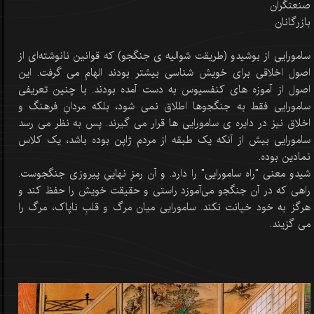
صنعتگران
بازرگانان
سامورایی از بوشیدو (طریقت شوالیه ی جنگجو) که قوانین نانوشته‌ای از
اصول اخلاقی برای خویش شناسی بیشتر بودند الهام می گرفت. این
اصول از آموزه های کنفسیوس به دست آمده بودند. با چنین تعریفی
سامورایی فقط به جنگجوها اطلاق نمی شود، بلکه مردانِ فرهنگ و
اخلاق نیز در دایره ی سامورایی ها قرار می گیرند. پس به نظر می رسد
سامورایی بیش از آنکه یک طبقه از مردم ژاپن بوده باشد، یک کلاس
نمادین بوده.
شیدو معنی "راه سامورایی" را دارد. و آن رمزِ نهاییِ پیروزی جنگجوست.
راهی که در آن جنگجو می‌آموزد راستی و حقیقت خویش را حفظ کند و
هرگز به خود خیانت نکند. سامورایی میان مرگ و قلبِ ناپاک، مرگ را
می گزیند.