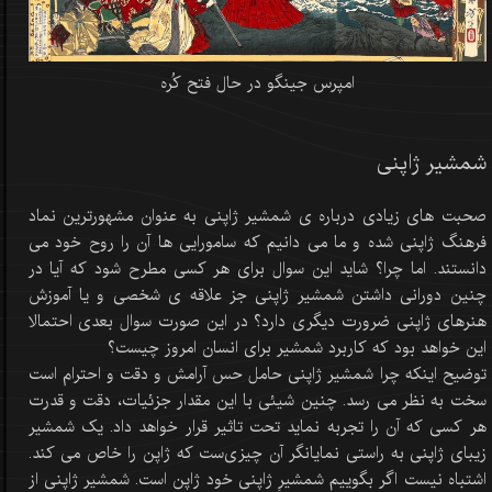
امپرس جینگو در حال فتح کُره
شمشیر ژاپنی
صحبت های زیادی درباره ی شمشیر ژاپنی به عنوان مشهورترین نماد
فرهنگ ژاپنی شده و ما می دانیم که سامورایی ها آن را روح خود می
دانستند. اما چرا؟ شاید این سوال برای هر کسی مطرح شود که آیا در
چنین دورانی داشتن شمشیر ژاپنی جز علاقه ی شخصی و یا آموزش
هنرهای ژاپنی ضرورت دیگری دارد؟ در این صورت سوال بعدی احتمالا
این خواهد بود که کاربرد شمشیر برای انسان امروز چیست؟
توضیح اینکه چرا شمشیر ژاپنی حامل حس آرامش و دقت و احترام است
سخت به نظر می رسد. چنین شیئی با این مقدار جزئیات، دقت و قدرت
هر کسی که آن را تجربه نماید تحت تاثیر قرار خواهد داد. یک شمشیر
زیبای ژاپنی به راستی نمایانگر آن چیزی‌ست که ژاپن را خاص می کند.
اشتباه نیست اگر بگوییم شمشیرِ ژاپنی خود ژاپن است. شمشیر ژاپنی از