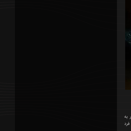
 به
فرد