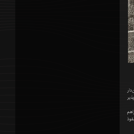
دار
ذیر
اهم
فوذ