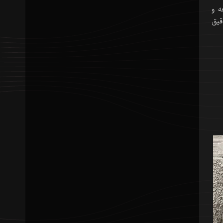
ه و
قیق