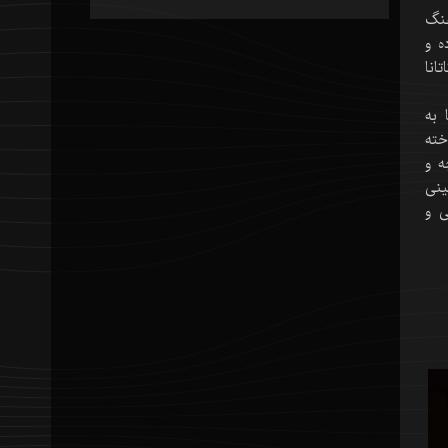
رهنگ
ه و
انا
 به
خته
ه و
ینی
ی و