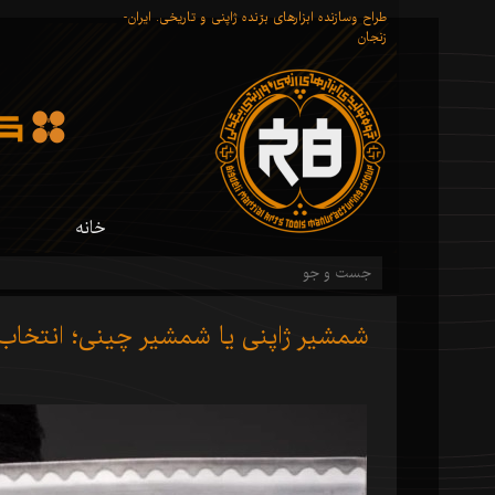
طراح وسازنده ابزارهای برّنده ژاپنی و تاریخی. ایران-
زنجان
خانه
شمشیر ژاپنی یا شمشیر چینی؛ انتخاب
شم