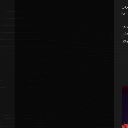
ردن
 به
دهد
الی
ه‌ی