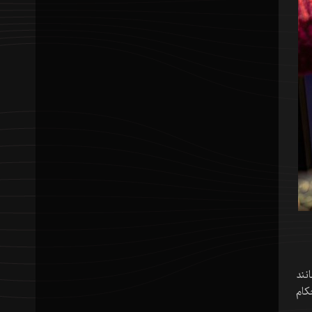
نند
کام