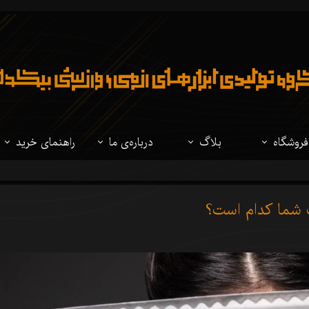
فروشگاه
بلاگ
درباره‌ی ما
راهنمای خرید
تمام محصولات
نوشتار
درباره‌ی ما
مقایسه فولادهای
 شما کدام است؟
شمشیر ژاپنی
ویدئو
سوالات متداول
مقایسه شمشیرهای
شیرهای تاریخی
راهنمای شخصی 
لباس ژاپنی
لوازم جانبی