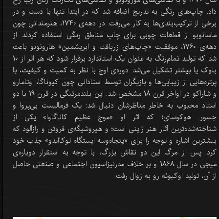
سال 1670 و با نقاشی‌های مورونوبو و نقاشی‌های تک‌رنگ زنان زیبا رخ
داد. چاپ‌های رنگی به تدریج اضافه شد که در ابتدا تنها با دست و در
برخی از ترکیب‌بندی‌ها به کار می‌رفت. در دهه‌ی 1740، هنرمندانی چون
ماسانوبو از قطعات چوبی برای چاپ مناطق رنگی استفاده کردند. از
دهه‌ی 1760، موفقیت «چاپ‌های زربافت و ابریشمین» هارونوبو باعث
شد که تولید تمام‌رنگ به عنوان یک استاندارد برقرار شود که هر اثر از 10
بلوک یا بیشتر تشکیل می‌شد. دوره‌ی اوج با نظر به کمیت و کیفیت، با
پرتره‌هایی از زیبایی‌ها و بازیگران توسط استادانی چون کیوناگا، اوتامارو
و شاراکو در اواخر قرن 18 مشخص شد. این بلندمرتبگی در قرن 19 با دو
استاد محبوب به خاطر مناظرشان دنبال شد: یک فرمالیست بی‌پروا و
جسور: هوکوسای؛ که اثر او «موج عظیم کاناگاوا» یکی از
شناخته‌شده‌ترین آثار هنر ژاپنی است؛ و هیروشیگه‌ی فروتن و رازآلود که
بیشترین اشاره و توجه را برای «پنجاه‌وسه ایستگاه توکاایدو» جذب خود
کرد. پس از مرگ این دو نقاش بزرگ، با توجه به استقرار دوباره‌ی
میجی در سال 1868 و بر خلاف مدرنیزاسیونِ اجتماعی و صنعتی حاصل
از آن، تولید اوکیوئه رو به زوال رفت.