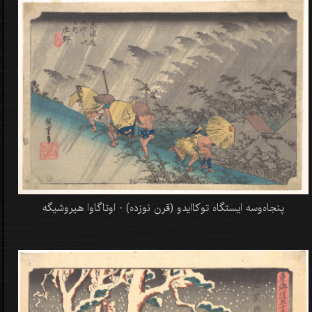
پنجاه‌وسه ایستگاه توکاایدو (قرن نوزده) - اوتاگاوا هیروشیگه