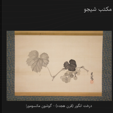
مکتب شیجو
درخت انگور (قرن هجده) - گوشون ماتسومورا