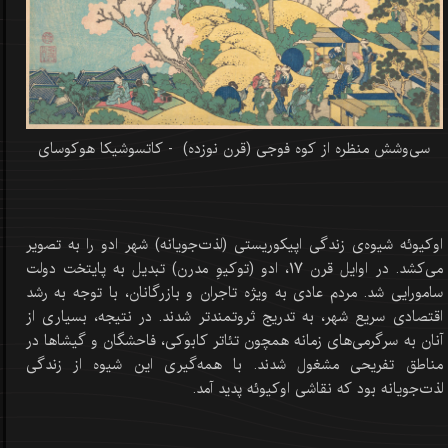
سی‌وشش منظره از کوه فوجی (قرن نوزده) - کاتسوشیکا هوکوسای
اوکیوئه شیوه‌ی زندگی اپیکوریستی (لذت‌جویانه) شهر ادو را به تصویر
می‌کشد. در اوایل قرن 17، ادو (توکیوِ مدرن) تبدیل به پایتخت دولت
سامورایی شد. مردم عادی به ویژه تاجران و بازرگانان، با توجه به رشد
اقتصادی سریع شهر، به تدریج ثروتمندتر شدند. در نتیجه، بسیاری از
آنان به سرگرمی‌های زمانه همچون تئاتر کابوکی، فاحشگان و گیشاها در
مناطق تفریحی مشغول شدند. با همه‌گیری این شیوه از زندگی
لذت‌جویانه بود که نقاشی اوکیوئه پدید آمد.