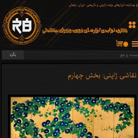
 وسازنده ابزارهای برّنده ژاپنی و تاریخی. ایران- زنجان
۰
بگرد
نقاشی ژاپنی: بخش چهارم