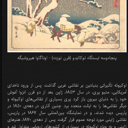
پنجاه‌وسه ایستگاه توکاایدو (قرن نوزده) - اوتاگاوا هیروشیگه
اوکیوئه تأثیراتی بنیادین بر نقاشی غربی گذاشت. پس از ورود ناخدای
آمریکایی، متیو پری، در سال 1853، ژاپن بعد از دو قرن انزوا آغوش
خود را به دنیای بیرون باز کرد. پری بسیاری از نقاشی‌های اوکیوئه و
دیگر نقاشی‌ها را به ایالت متحده برد. چنین آثاری در دهه‌ی 1850 در
پاریس دیده شدند، و در نمایشگاه بین‌المللی سال 1867 در پاریس،
نقاشی ژاپنی مورد توجه عموم قرار گرفت. پس از دهه‌ی 1870، هنرهای
ژاپنی و به ویژه اوکیوئه در بسیاری از کشورهای اروپایی متداول شد و