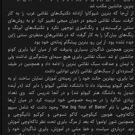
بنرین جانشین مکتب شد.
از آن‌جا که بنرین شیوکاوا آزادانه تکنیک‌های نقاشی غرب را به کار
گرفت، سبک نقاشی شیجو در دوران میجی تغییر کرد. او به روش‌های
سنتی ترکیب‌بندی و رنگ‌آمیزی توجهی نکرد و تکنیک‌های آبرنگ و
رنگ‌های بیان‌گرا را به کار گرفت که در نقاشی‌های منظره‌ی سنتی ژاپن
دیده نشده بود. از این رو، بنرین پیشگام زمانه‌ی خود بود.
بنرین همچنین شاگردان بسیاری پذیرفت که از میان آنها بایری کونو
جانشین او شد. سبک نقاشی بایری هیچ سیمای چشم‌گیری نداشت ولی
با ایمان و صداقت سبک نقاشی بنرین را ادامه داد و همچنین در طیف
گسترده‌ای از سبک‌های نقاشی ژاپنی توانایی داشت.
اما بایری، بهترین حالت خود را در زمینه‌ی آموزش نمایان ساخت. او به
حاکم کیوتو پیشنهاد داد تا دانشکده نقاشی کیوتو را دایر کند (در آینده
تبدیل به دانشگاه هنر کیوتو شد) و در آنجا تدریس کند. وی تعداد
زیادی شاگرد را در مدرسه خصوصی خود تربیت کرد. در میان آن‌ها
گروهی با نام "the big four of Bairei" وجود داشت که شامل سیهو
تاکه‌اوچی، هوبون کیکوچی، کاکو تسوجی و کوکیو تانیگوچی و
همچنین شون اوامورا که بعد از مرگ بایری تحت نظر تاکه‌اوچی آموزش
دید. درباره‌ی سیاست و خط مشی در آموزش، بایری شاگردان خود را