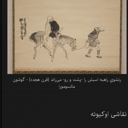
رنشویِ راهبه اسبش را -پشت و رو- می‌راند (قرن هجده) - گوشون
ماتسومورا
نقاشی اوکیوئه