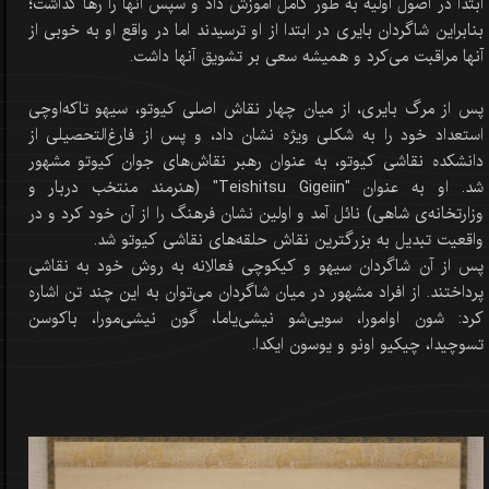
ابتدا در اصول اولیه به طور کامل آموزش داد و سپس آنها را رها گذاشت؛
بنابراین شاگردان بایری در ابتدا از او ترسیدند اما در واقع او به خوبی از
آنها مراقبت می‌کرد و همیشه سعی بر تشویق آنها داشت.
پس از مرگ بایری، از میان چهار نقاش اصلی کیوتو، سیهو تاکه‌اوچی
استعداد خود را به شکلی ویژه نشان داد، و پس از فارغ‌التحصیلی از
دانشکده نقاشی کیوتو، به عنوان رهبر نقاش‌های جوان کیوتو مشهور
شد. او به عنوان "Teishitsu Gigeiin" (هنرمند منتخب دربار و
وزارتخانه‌ی شاهی) نائل آمد و اولین نشان فرهنگ را از آن خود کرد و در
واقعیت تبدیل به بزرگترین نقاش حلقه‌های نقاشی کیوتو شد.
پس از آن شاگردان سیهو و کیکوچی فعالانه به روش خود به نقاشی
پرداختند. از افراد مشهور در میان شاگردان می‌توان به این چند تن اشاره
کرد: شون اوامورا، سویی‌شو نیشی‌یاما، گون نیشی‌مورا، باکوسن
تسو‌چیدا، چیکیو اونو و یوسون ایکدا.