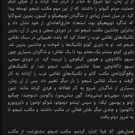
از آن زمان، آنها شروع به دیدار از دربار شاه کردند و از طرفی دیگر
حمایت مردم کیوتو را داشتند که از این مهم مکتب شیجو توسعه پیدا
کرد. در میان شمار زیادی از شاگردان تویوهیکو و کیبون، بنرین شیوکاوا
که شاگرد تویوهیکو بود، استعداد خارق‌العاده‌ای از خود نشان داد و
بنابراین جانشین مکتب شیجو شد. در دوره‌ی میجی و پس از آن، بنرین
تکنیک‌های نقاشی غرب را اتخاذ کرد که باعث تغییراتی در سبک نقاشی
شیجو شد. او به بایری کونو تکنیک‌ها را آموخت و جانشین بنرین شد.
بایری کونو بیشتر یک معلم بود تا یک نقاش؛ و شاگردان بسیاری چون
سیهو تاکه‌اوچی و هوبون کیکوچی را تربیت کرد. در دوره‌ی میجی،
سیهو تاکه‌اوچی عملا جانشین مکتب شیجو شد؛ او تکنیک‌های
واقع‌گرایانه‌ی مکتب کانو و تکنیک‌های نقاشی غرب را آزادانه به کار
گرفت و سبک نقاشی شیجو را بار دیگر تغییر داد. پس از آن زمان،
بسیاری از شاگردان شروع به کار فعالانه و فردی کردند مانند: شون
اوامورا، سویی‌شو نیشی‌یاما، گون نیشی‌مورا، باکوسن تسو‌چیدا، چیکیو
اونو و یوسون ایکدا. و سپس اینشو دوموتو، شوکو اوامورا و دایزوبورو
ناکومورا و چندی دیگر نقش فعالی در مکتب داشتند و مکتب شیجو تا
به امروز دوام یافت.
همان‌طور که قبلا اشاره کردیم، مکتب شیجو مشتق‌شده از مکتب