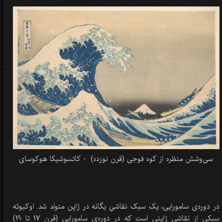
سی‌وشش منظره از کوه فوجی (قرن نوزده) - کاتسوشیکا هوکوسای
در دوره‌ی سامورایی، یک سبک نقاشیِ یگانه در ژاپن متولد شد. اوکیوئه
سبکی از نقاشی ژاپنی است که در دوره‌ی سامورایی (قرن 17 تا 19)