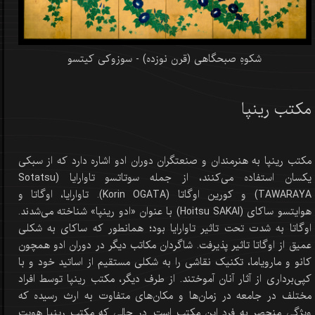
شکوهِ صبحگاهی (قرن نوزده) - سوزوکی کیتسو
مکتب رینپا
مکتب رینپا به هنرمندان و صنعتگران دوران ادو اشاره دارد که از سبکی
یکسان استفاده می‌کنند، از جمله سوتاتسو تاوارایا (Sotatsu
TAWARAYA) و کورین اوگاتا (Korin OGATA). تاوارایا، اوگاتا و
هوایتسو ساکای (Hoitsu SAKAI) با عنوان «ادو رینپا» شناخته می‌شدند.
اوگاتا به شدت تحت تاثیر تاوارایا بود؛ همانطور که ساکای به شکلی
عمیق از اوگاتا تاثیر پذیرفت. شاگردان مکاتب دیگر در دوران ادو همچون
کانو و مارویاما، تکنیک نقاشی را به شکلی مستقیم از اساتید خود و با
کپی‌برداری از آثار آنان آموختند. از طرف دیگر، مکتب رینپا توسط افراد
مختلف در جامعه در زمان‌ها و مکان‌های متفاوت به ارث رسیده که
ویژگی منحصر به فرد این مکتب است. در حالی که مکتب رینپا هویت