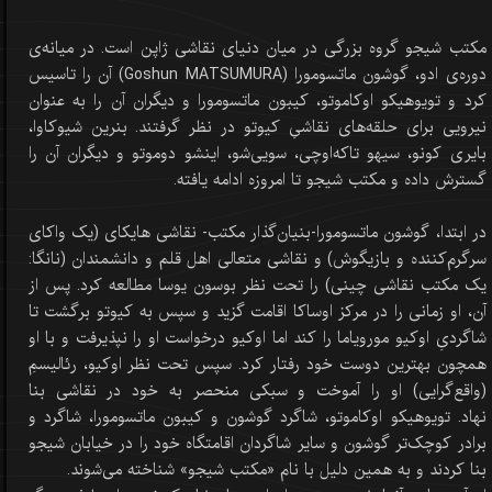
مکتب شیجو گروه بزرگی در میان دنیای نقاشی ژاپن است. در میانه‌ی
دوره‌ی ادو، گوشون ماتسومورا (Goshun MATSUMURA) آن را تاسیس
کرد و تویوهیکو اوکاموتو، کیبون ماتسومورا و دیگران آن را به عنوان
نیرویی برای حلقه‌های نقاشیِ کیوتو در نظر گرفتند. بنرین شیوکاوا،
بایری کونو، سیهو تاکه‌اوچی، سویی‌شو، اینشو دوموتو و دیگران آن را
گسترش داده و مکتب شیجو تا امروزه ادامه یافته.
در ابتدا، گوشون ماتسومورا-بنیان‌گذار مکتب- نقاشی هایکای (یک واکای
سرگرم‌کننده و بازیگوش) و نقاشی متعالی اهل قلم و دانشمندان (نانگا:
یک مکتب نقاشی چینی) را تحت نظر بوسون یوسا مطالعه کرد. پس از
آن، او زمانی را در مرکز اوساکا اقامت گزید و سپس به کیوتو برگشت تا
شاگردیِ اوکیو مورویاما را کند اما اوکیو درخواست او را نپذیرفت و با او
همچون بهترین دوست خود رفتار کرد. سپس تحت نظر اوکیو، رئالیسمِ
(واقع‌گرایی) او را آموخت و سبکی منحصر به خود در نقاشی بنا
نهاد. تویوهیکو اوکاموتو، شاگرد گوشون و کیبون ماتسومورا، شاگرد و
برادر کوچک‌تر گوشون و سایر شاگردان اقامتگاه خود را در خیابان شیجو
بنا کردند و به همین دلیل با نام «مکتب شیجو» شناخته می‌شوند.