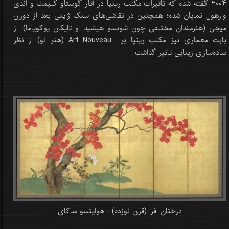
2004 گفته شده که تاثیرات مکتب رینپا در آثار گوستاو کلیمت و اندی
وارهول نمایان شده؛ همچنین در نقاشی‌های سبک ژاپنی بعد از دوران
میجی (هنرمندان مختلفی چون شونسو هیشیدا و تایکان یوکویاما). از
بابت معماری نیز مکتب رینپا بر Art Nouveau (هنر نو) از نظر
ساده‌سازی زیبایی تاثیر گذاشت.
درختان افرا (قرن نوزده) - هوایتسو ساکای