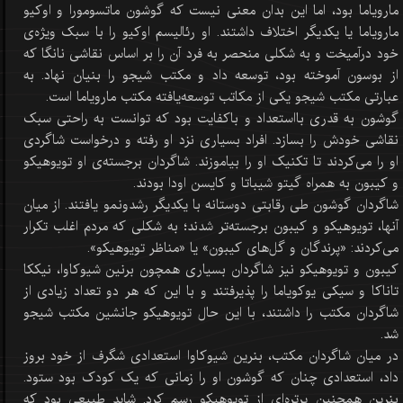
مارویاما بود، اما این بدان معنی نیست که گوشون ماتسومورا و اوکیو
مارویاما یا یکدیگر اختلاف داشتند. او رئالیسم اوکیو را با سبک ویژه‌ی
خود درآمیخت و به شکلی منحصر به فرد آن را بر اساس نقاشی نانگا که
از بوسون آموخته بود، توسعه داد و مکتب شیجو را بنیان نهاد. به
عبارتی مکتب شیجو یکی از مکاتب توسعه‌یافته مکتب مارویاما است.
گوشون به قدری بااستعداد و باکفایت بود که توانست به راحتی سبک
نقاشی خودش را بسازد. افراد بسیاری نزد او رفته و درخواست شاگردی
او را می‌کردند تا تکنیک او را بیاموزند. شاگردان برجسته‌ی او تویوهیکو
و کیبون به همراه گیتو شیباتا و کایسن اودا بودند.
شاگردان گوشون طی رقابتی دوستانه با یکدیگر رشدونمو یافتند. از میان
آنها، تویوهیکو و کیبون برجسته‌تر شدند؛ به شکلی که مردم اغلب تکرار
می‌کردند: «پرندگان و گل‌های کیبون» یا «مناظر تویوهیکو».
کیبون و تویوهیکو نیز شاگردان بسیاری همچون برنین شیوکاوا، نیککا
تاناکا و سیکی یوکویاما را پذیرفتند و با این که هر دو تعداد زیادی از
شاگردان مکتب را داشتند، با این حال تویوهیکو جانشین مکتب شیجو
شد.
در میان شاگردان مکتب، بنرین شیوکاوا استعدادی شگرف از خود بروز
داد، استعدادی چنان که گوشون او را زمانی که یک کودک بود ستود.
بنرین همچنین پرتره‌ای از تویوهیکو رسم کرد. شاید طبیعی بود که