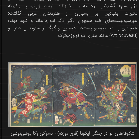
«ژاپنیسم» گشایشی برجسته و والا یافت. توسط ژاپنیسم، اوکیوئه
تاثیرات بنیادین بر بسیاری از هنرمندان غربی گذاشت:
امپرسیونیست‌های اولیه همچون ادگار دگا، ادوارد مانه و کلود مونه؛
همچنین پست امپرسیونیست‌ها همچون ونگوگ و هنرمندان هنر نو
(Art Nouveau) مانند هنری دو تولوز-لوترک.
شکوفه‌های آلو در جنگلِ ایکوتا (قرن نوزده) - تسوکی‌اوکا یوشی‌توشی