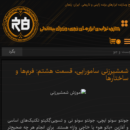
 وسازنده ابزارهای برّنده ژاپنی و تاریخی. ایران- زنجان
۰
بگرد
شمشیرزنی سامورایی، قسمت هشتم: فرم‌ها و
ساختار‌ها
جونتو سونو ایچی، جونتو سونو نی و تسویی‌گِکیتو تکنیک‌های اساسی
و آغازین «باتو هو» یا «تاچی وازا» هستند. برای انجام هر چه صحیح‌تر