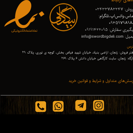
ش: 02433783247
اس،واتس‌اپ،تلگرام:
0935979898
گیری سفارش: 09191422095
 info@swordbigdeli.com
درس
تر فروش: زنجان، اراضی بنیاد، خیابان شهید فیاض بخش، کوچه ی نوری، پلاک 29
رگاه: زنجان
،
سایت کارگاهی خیابان دانش 6 پلاک 269
سش‌های متداول و شرایط و قوانین خرید