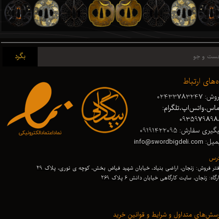
بگرد
ه‌های ارتباط
ش: 02433783247
اس،واتس‌اپ،تلگرام:
0935979898
گیری سفارش: 09191422095
 info@swordbigdeli.com
درس
تر فروش: زنجان، اراضی بنیاد، خیابان شهید فیاض بخش، کوچه ی نوری، پلاک 29
رگاه: زنجان
،
سایت کارگاهی خیابان دانش 6 پلاک 269
سش‌های متداول و شرایط و قوانین خرید