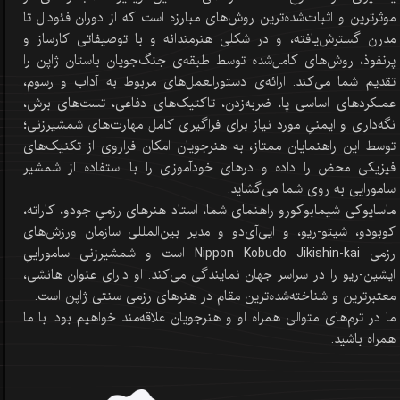
موثرترین و اثبات‌شده‌ترین روش‌های مبارزه است که از دوران فئودال‌ تا
مدرن گسترش‌یافته، و در شکلی هنرمندانه و با توصیفاتی کارساز و
پرنفوذ، روش‌های کامل‌شده توسط طبقه‌ی جنگ‌جویان باستان ژاپن را
تقدیم شما می‌کند. ارائه‌ی دستورالعمل‌های مربوط به آداب و رسوم،
عملکردهای اساسی پا، ضربه‌زدن، تاکتیک‌های دفاعی، تست‌های برش،
نگه‌داری و ایمنیِ مورد‌ نیاز برای فراگیری کامل مهارت‌های شمشیرزنی؛
توسط این راهنمایان ممتاز، به هنرجویان امکان فراروی از تکنیک‌های
فیزیکی محض را داده و درهای خودآموزی را با استفاده از شمشیر
سامورایی به روی شما می‌گشاید.
ماسایوکی شیمابوکورو راهنمای شما، استاد هنرهای رزمیِ جودو، کاراته،
کوبودو، شیتو-ریو، و ایی‌آی‌دو و مدیر بین‌المللی سازمان ورزش‌های
رزمی Nippon Kobudo Jikishin-kai است و شمشیرزنی ساموراییِ
ایشین-ریو را در سراسر جهان نمایندگی می‌کند. او دارای عنوان هانشی،
معتبرترین و شناخته‌شده‌ترین مقام در هنرهای رزمی سنتی ژاپن است.
ما در ترم‌های متوالی همراه او و هنرجویان علاقه‌مند خواهیم بود. با ما
همراه باشید.