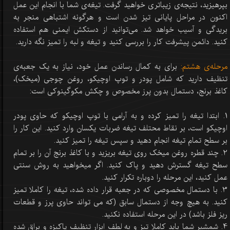
بپرهیزید، نتیجه‌ی زیباتری خواهید گرفت. تیغه‌ی شما با انجام این عمل
اکنون در مراحل پایانی تیز شدن است و هرگونه اشتباهی منجر به
بریدگی و آسیب خواهد شد. می‌توانید از دستکش ایمنی هم استفاده
کنید. دائمن پیشرفت کار را بررسی کنید و تیغه و لبه را تمیز نگه دارید.
مرحله‌ی هشتم:
برای به کمال رساندن عمل خود، نیاز به یک جعبه‌ی
تنظیف دارید که شامل پودر و توپ اوچیکو، روغن چوجی (میخک)،
کاغذ برنج، دستمال بدون پرز مخصوص و چکش مکوگینوکی است:
1. ابتدا تیغه را تمیز کرده و به آرامی با توپ اوچیکو که حاوی پودر
اوچیکو است، بر نقاط محتلف تیغه ضربات یکسان وارد کنید. این کار را
بر سطح تمام تیغه انجام دهید و سپس تیغه را تمیز کنید.
2. چند قطره روغن میخک روی تیغه بریزید و با کاغذ برنج آن را بر تمام
سطح تیغه گسترش دهید و پاک کنید. اگر میخواهید به روش سنتی
عمل کنید، این مرحله را دوباره تکرار کنید.
3. با دستمال مخصوصی که در جعبه قرار داده شده، تیغه را کاملا تمیز
کنید. به هیچ وجه از دستمال سابق (که می تواند حاوی پرز و قطعات
ریز فلز باشد) در این مرحله استفاده نکنید.
4. شمشیر شما باید کاملا تیز و به لطف ابزار تنظیف پاکیزه و براق شده