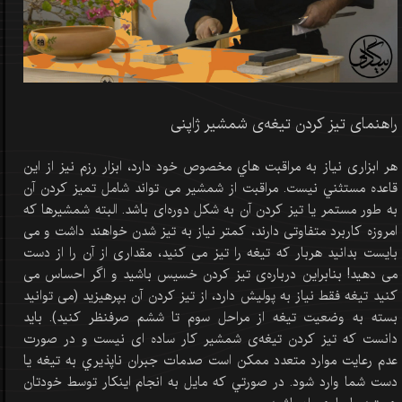
راهنمای تیز کردن تیغه‌ی شمشیر ژاپنی
هر ابزاری نياز به مراقبت هاي مخصوص خود دارد، ابزار رزم نيز از اين
قاعده مستثني نيست. مراقبت از شمشیر می تواند شامل تمیز کردن آن
به طور مستمر یا تیز کردن آن به شکل دوره‌ای باشد. البته شمشیرها که
امروزه کاربرد متفاوتی دارند، کمتر نیاز به تیز شدن خواهند داشت و می
بایست بدانید هربار که تیغه را تیز می کنید، مقداری از آن را از دست
می دهید! بنابراین درباره‌ی تیز کردن خسیس باشید و اگر احساس می
کنید تیغه فقط نیاز به پولیش دارد، از تیز کردن آن بپرهیزید (می توانید
بسته به وضعیت تیغه از مراحل سوم تا ششم صرفنظر کنید). بايد
دانست که تيز کردن تیغه‌ی شمشير کار ساده ای نيست و در صورت
عدم رعايت موارد متعدد ممکن است صدمات جبران ناپذيري به تيغه یا
دست شما وارد شود. در صورتي که مايل به انجام اينکار توسط خودتان