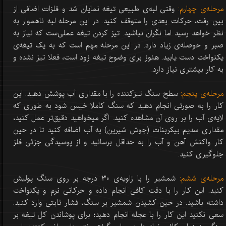
مرحله‌ی چهارم:
وقتی لبه‌ی طبیعی تیغه نمایان شد و فلزات اضافی از
بین رفت، حرکات بعدی را متوقف کنید. در این مرحله لبه ناهموار به
نظر خواهد رسید اما نگران نباشید. تیز کردن تیغه عملی‌ست که نیاز به
صبر و حوصله‌ی زیاد دارد. در این مرحله مهم است که به یک تیغه‌ی
یکنواخت دست یابید. هنوز برای وضوح تیغه زود است، فعلا تیز نشده و
به کار بیشتری نیاز دارد.
مرحله‌ی پنجم:
سطح سنگ تیزکننده را با مقداری آب پوشش دهید. این
کار را به صورتی انجام دهید که سنگ کاملا خیس شود به طوری که
لایه‌ی آب را بر روی آن مشاهده کنید. اگر میخواهید دقیق‌تر عمل کنید،
مقداری سدیم بیکربنات (جوش شیرین) به آب اضافه کنید تا در حین
کار واکنش آهن و آب را به حداقل برسانید و از پوسیدگی جزئی فلز
جلوگیری کنید.
مرحله‌ی ششم:
شمشیر را با زاویه‌ی 30 درجه بر روی سنگ پولیش
کنید. این کار را با دقت کافی انجام داده و حرکاتی نرم و یکنواخت
داشته باشید. در حین کشیدن شمشیر بر سنگ، فشار ثابتی وارد کنید.
سعی نکنید این کار را با عجله انجام دهید؛ برای پوشاندن کل تیغه بر