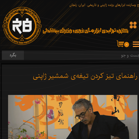
 وسازنده ابزارهای برّنده ژاپنی و تاریخی. ایران- زنجان
۰
بگرد
راهنمای تیز کردن تیغه‌ی شمشیر ژاپنی