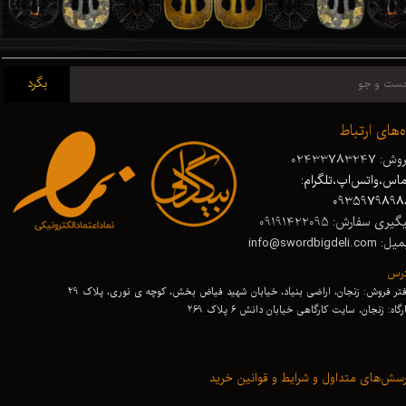
بگرد
ه‌های ارتباط
ش: 02433783247
اس،واتس‌اپ،تلگرام:
0935979898
گیری سفارش: 09191422095
 info@swordbigdeli.com
درس
تر فروش: زنجان، اراضی بنیاد، خیابان شهید فیاض بخش، کوچه ی نوری، پلاک 29
رگاه: زنجان
،
سایت کارگاهی خیابان دانش 6 پلاک 269
سش‌های متداول و شرایط و قوانین خرید