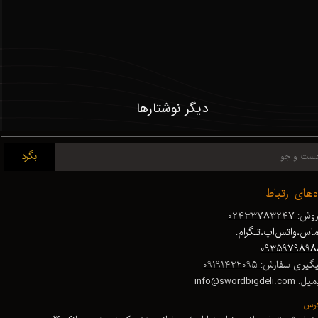
دیگر نوشتارها
بگرد
ه‌های ارتباط
ش: 02433783247
اس،واتس‌اپ،تلگرام:
0935979898
گیری سفارش: 09191422095
 info@swordbigdeli.com
درس