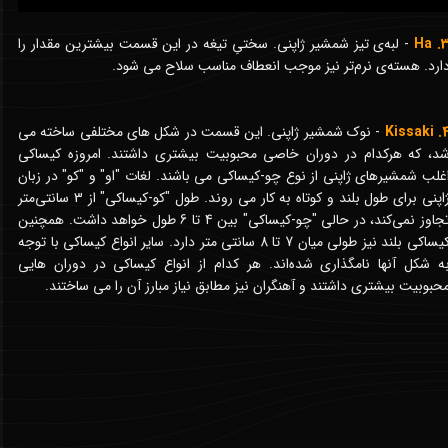
​​3. 
- لبه‌ی تیز شمشیر ژاپنی. سختیِ تیغه در این قسمت بیشترین مقدار را
ارد. هسته‌ی نرم‌تر نیز موجب انعطاف مناسب سلاح می شود.
4. Kiss
- نوک شمشیر ژاپنی. این قسمت در شکل های مختلفی ساخته می
د، که هرکدام در دوران خاصی محبوبیت بیشتری داشتند. امروزه کیساکی
غلب شمشیرهای ژاپنی از نوع چو-کیساکی می باشند. لغات "او" و "کو" در زبان
ژاپنی برای طول بلند و کوتاه به کار می روند. طول "کو-کیساکی" از 3 سانتی‌متر
تجاوز نمی‌کند، در حالی "چو-کیساکی" بین 4 تا 6 طول خواهد داشت. همچنین
کیساکی بلند نیز طولی میان 7 تا 8 سانتی متر دارد. سایر انواع کیساکی با توجه
ه شکل آنها نامگذاری شده‌اند. هر کدام از انواع کیساکی در دوران هایی
حبوبیت بیشتری داشتند و آهنگران نیز مطابق نیاز مبارز آن را می ساختند.