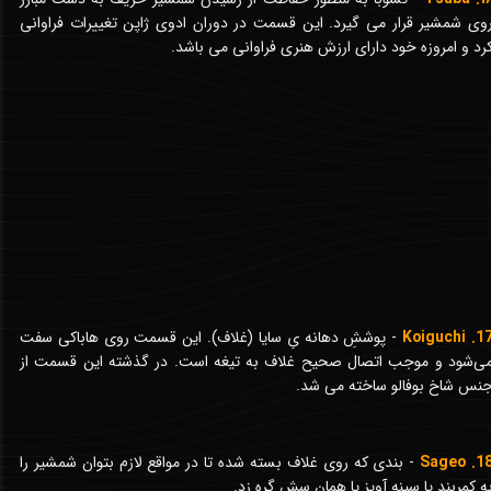
وی شمشیر قرار می گیرد. این قسمت در دوران ادوی ژاپن تغییرات فراوانی
رد و امروزه خود دارای ارزش هنری فراوانی می باشد.
17. Koiguc
- پوششِ دهانه یِ سایا (غلاف). این قسمت روی هاباکی سفت
ی‌شود و موجب اتصال صحیح غلاف به تیغه است. در گذشته این قسمت از
نس شاخ بوفالو ساخته می شد.
18. Sag
- بندی که روی غلاف بسته شده تا در مواقع لازم بتوان شمشیر را
ه کمربند یا سینه آویز یا همان سش گره زد.