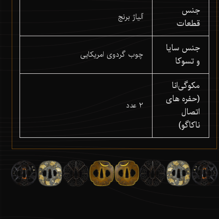
جنس
آلیاژ برنج
قطعات
جنس سایا
چوب گردوی امریکایی
و تسوکا
مکوگی‌انا
(حفره های
2 عدد
اتصال
ناکاگو)