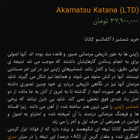
Akamatsu Katana (LTD)
۳۷,۹۰۰,۰۰۰ تومان
خرید شمشیر | آکاماتسو کاتانا
ژاپنی ها به طور تاریخی مردمانی صبور و قاعده مند بوده اند. آنها اصولی
برای به انجام رساندن کارهایشان داشتند که موجب می شد نتیجه ی
نهایی دقیق، زیبا و کامل باشد. شمشیرهای ژاپنی نیز در این امر مستثنی
نیستند. آنها در آتش متولد می شوند و همانجا نیز شکل می گیرند. شاید
مردمان آنها نیز در نگاهی تاریخی درباره ی خود چنین تصوری داشته
باشند. در هر صورت آنچه از گذشته تا به امروز از آنان به جا مانده از دو
اصل یاد شده‌ی فوق تخطی نمی کند. شاید بی دلیل نباشد که برخی
شمشیر ژاپنی
را غنی ترین هنر ساخته شده از آهن می دانند. زیرا افسانه
ها و فرهنگ مردمانی دردمند با آن آمیخته شده و احترام به اصول و
قوانین در همراهی آن حرف اول و آخر را می زند.
آکاماتسو کاتانا تیغه ای شکوهمند و برنده دارد که از فولاد ابزار کربنی
آهنگری شده و مقدار کربن آن (0.85 درصد) این تیغه را در میان
سری