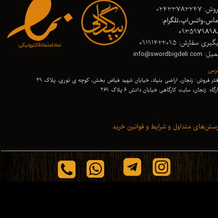
ش: 02433783247
اس،واتس‌اپ،تلگرام:
0935979898
گیری سفارش: 09191422095
 info@swordbigdeli.com
درس
تر فروش: زنجان، اراضی بنیاد، خیابان شهید فیاض بخش، کوچه ی نوری، پلاک 29
رگاه: زنجان
،
سایت کارگاهی خیابان دانش 6 پلاک 269
سش‌های متداول و شرایط و قوانین خرید