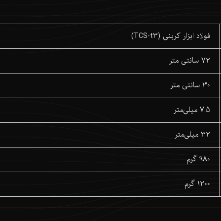
فولاد ابزار کربنی (TCS-t3)
72 سانتی متر
30 سانتی متر
7.5 میلی‌متر
32 میلی‌متر
980 گرم
1200 گرم