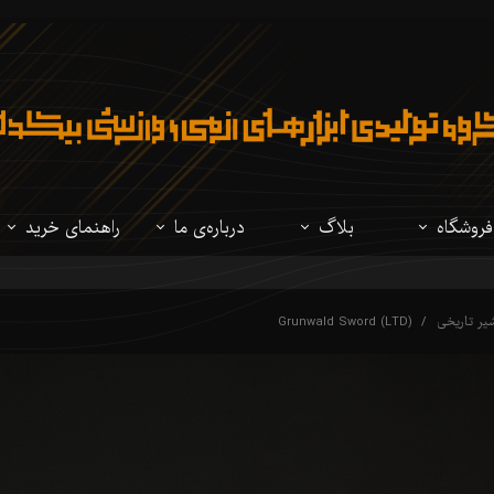
فروشگاه
بلاگ
درباره‌ی ما
راهنمای خرید
تمام محصولات
نوشتار
درباره‌ی ما
مقایسه فولادهای
ر تاریخی
Grunwald Sword (LTD)
شمشیر ژاپنی
ویدئو
سوالات متداول
مقایسه شمشیرهای
شیرهای تاریخی
راهنمای شخصی 
لباس ژاپنی
لوازم جانبی