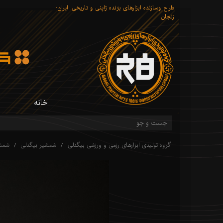
طراح وسازنده ابزارهای برّنده ژاپنی و تاریخی. ایران-
زنجان
خانه
گروه تولیدی ابزارهای رزمی و ورزشی بیگدلی
شمشیر بیگدلی
شمشی
شم