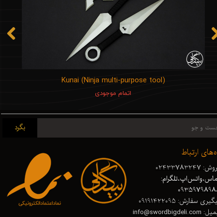
Kunai (Ninja multi-purpose tool)
اتمام موجودی
بگرد
ه‌های ارتباط
ش: 02433783247
اس،واتس‌اپ،تلگرام:
0935979898
گیری سفارش: 09191422095
 info@swordbigdeli.com