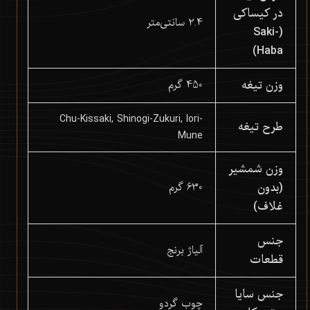
در کیساکی
2.4 سانتی‌متر
(Saki-
Haba)
وزن تیغه
450 گرم
Chu-Kissaki, Shinogi-Zukuri, Iori-
طرح تیغه
Mune
وزن شمشیر
(بدون
630 گرم
غلاف)
جنس
آلیاژ برنج
قطعات
جنس سایا
چوب گردو