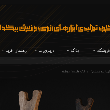
فروشگاه
بلاگ
درباره‌ی ما
راهنمای خرید
تمام محصولات
نوشتار
درباره‌ی ما
مقایسه فولادهای
هدارنده شمشیر)
کاکه (استند) دوطبقه
شمشیر ژاپنی
ویدئو
سوالات متداول
مقایسه شمشیرهای
شیرهای تاریخی
راهنمای شخصی 
لباس ژاپنی
لوازم جانبی