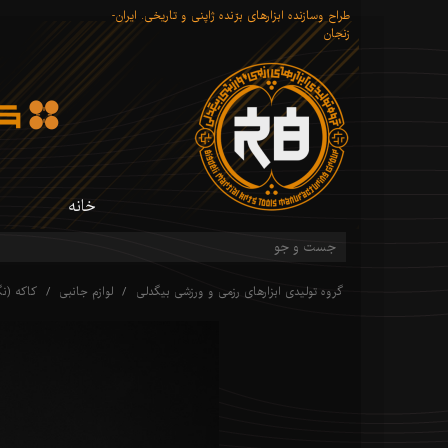
طراح وسازنده ابزارهای برّنده ژاپنی و تاریخی. ایران-
زنجان
خانه
گروه تولیدی ابزارهای رزمی و ورزشی بیگدلی
لوازم جانبی
کاکه (نگ
شم