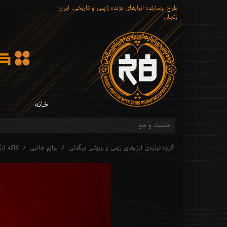
طراح وسازنده ابزارهای برّنده ژاپنی و تاریخی. ایران-
زنجان
خانه
گروه تولیدی ابزارهای رزمی و ورزشی بیگدلی
لوازم جانبی
کاکه (نگ
شم