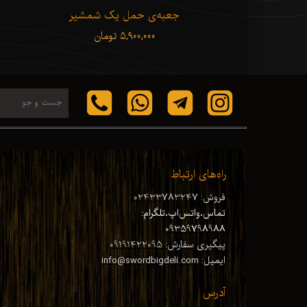
Hattori Hanz
جعبه‌ی حمل یک شمشیر
ن
۵,۹۰۰,۰۰۰ تومان
راه‌های ارتباط
فروش: 02433783247
تماس،واتس‌اپ،تلگرام:
09359798988
پیگیری سفارش: 09191422095
ایمیل: info@swordbigdeli.com
آدرس