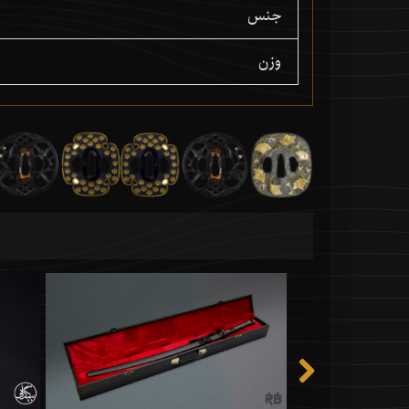
جنس
وزن