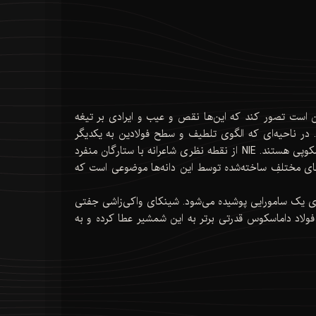
ن است تصور کند که این‌ها نقص و عیب‌ و ایرادی بر تیغه
در ناحیه‌ای که الگوی تلطیف و سطح فولادین به یکدیگر
می‌رسند، NIE و NIOI ظاهر می‌شوند. NIE ذرات نسبتاً دانه درشتی هستند که با چشم غیر مسلح نیز قابل مشاهده‌اند و NIOI ذرات میکروسکوپی هستند. NIE از نقطه نظری شاعرانه با ستارگان منفرد
شان داده شده است. شکل‌های مختلفِ ساخته‌شده توسط این دانه‌ها موضوعی است که
ره‌ی یک سامورایی پوشیده می‌شود. شینکای واکی‌زاشی جفتی
فولاد داماسکوس قدرتی برتر به این شمشیر عطا کرده و به