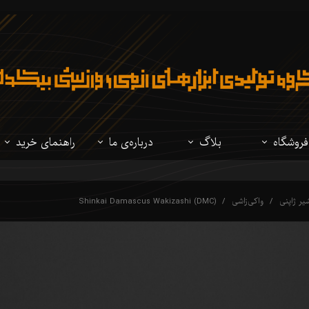
فروشگاه
بلاگ
درباره‌ی ما
راهنمای خرید
تمام محصولات
نوشتار
درباره‌ی ما
مقایسه فولادهای
ر ژاپنی
واکی‌زاشی
Shinkai Damascus Wakizashi (DMC)
شمشیر ژاپنی
ویدئو
سوالات متداول
مقایسه شمشیرهای
شیرهای تاریخی
راهنمای شخصی 
لباس ژاپنی
لوازم جانبی