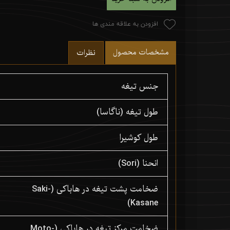
افزودن به علاقه مندی ها
مشخصات محصول
نظرات
جنس تیغه
طول تیغه (ناگاسا)
طول کوشیرا
انحنا (Sori)
ضخامت پشت تیغه در هاباکی (Saki-
Kasane)
ضخامت مرکز تیغه در هاباکی (Moto-