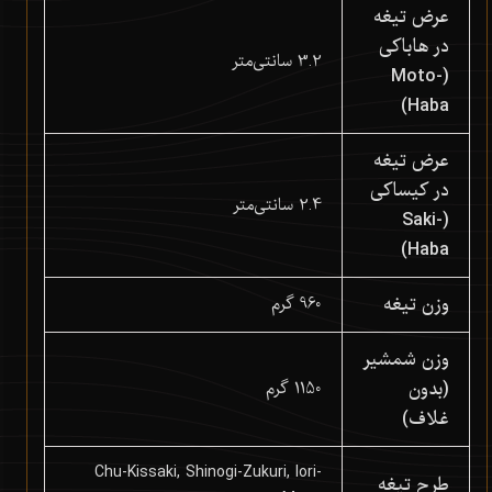
عرض تیغه
در هاباکی
3.2 سانتی‌متر
(Moto-
Haba)
عرض تیغه
در کیساکی
2.4 سانتی‌متر
(Saki-
Haba)
وزن تیغه
960 گرم
وزن شمشیر
(بدون
1150 گرم
غلاف)
Chu-Kissaki, Shinogi-Zukuri, Iori-
طرح تیغه