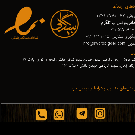
ه‌های ارتباط
ش: 02433783247
اس،واتس‌اپ،تلگرام:
0935979898
گیری سفارش: 09191422095
 info@swordbigdeli.com
درس
تر فروش: زنجان، اراضی بنیاد، خیابان شهید فیاض بخش، کوچه ی نوری، پلاک 29
رگاه: زنجان
،
سایت کارگاهی خیابان دانش 6 پلاک 269
سش‌های متداول و شرایط و قوانین خرید