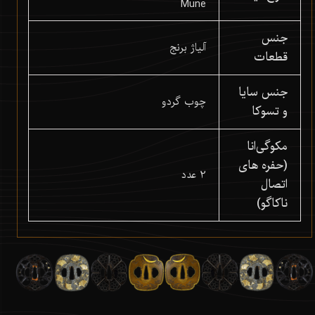
Mune
جنس
آلیاژ برنج
قطعات
جنس سایا
چوب گردو
و تسوکا
مکوگی‌انا
(حفره های
2 عدد
اتصال
ناکاگو)