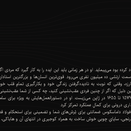
ده بود می‌پیماید. او در هر زمانی باید این ایده را به کار گیرد که مردی اگ
ت ارتشی ده میلیون نفری می‌رود. قوی‌ترین انسان‌ها و بزرگترین استادان 
زه، وقتی که نوبت به نادیده‌گرفتن زندگی خود و بکارگیری تمامِ قلب خو
 دلیل که اگر از چنین فردی عقب‌نشینی کنید، چه کسی از شما عقب‌نشینی
سوزوکی شوسان، مبارز کهنه‌کار و استاد ذن در سال‌های 1579 تا 1655 در ژاپن می‌زیست. او در دست
اری درونی برای کمالِ عملکرد تمرکز کرد.
ی فولاد داماسکوس ضمانتی برای بُرش‌های شما و تضمینی برای استحکام و قدر
رنجی، سایایِ چوبیِ خوش ساخت به همراه کوجیری در انتهای آن و هاباکی،