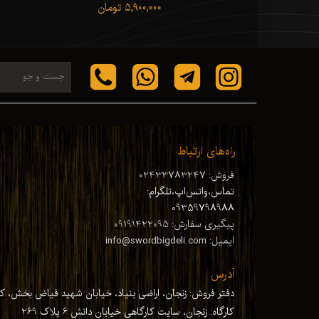
ن
۵,۹۰۰,۰۰۰ تومان
راه‌های ارتباط
فروش: 02433783247
تماس،واتس‌اپ،تلگرام:
09359798988
پیگیری سفارش: 09191422095
ایمیل: info@swordbigdeli.com
آدرس
دفتر فروش: زنجان، اراضی بنیاد، خیابان شهید فیاض بخش، کوچ
کارگاه: زنجان
،
سایت کارگاهی خیابان دانش 6 پلاک 269