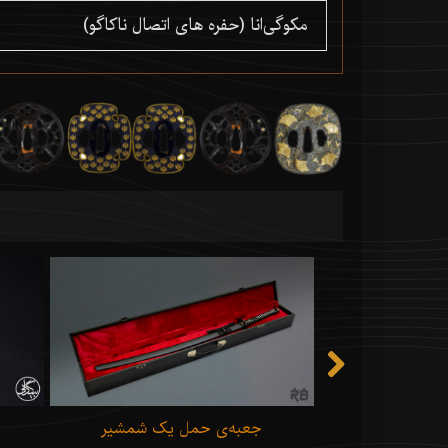
مکوگی‌انا (حفره های اتصال ناکاگو)
Hattori Hanz
جعبه‌ی حمل یک شمشیر