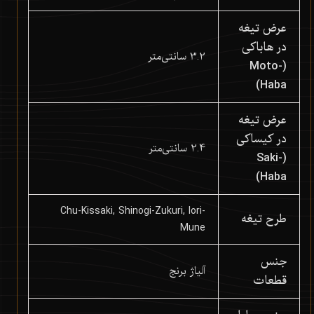
عرض تیغه
در هاباکی
3.2 سانتی‌متر
(Moto-
Haba)
عرض تیغه
در کیساکی
2.4 سانتی‌متر
(Saki-
Haba)
Chu-Kissaki, Shinogi-Zukuri, Iori-
طرح تیغه
Mune
جنس
آلیاژ برنج
قطعات