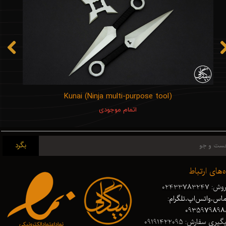
Kunai (Ninja multi-purpose tool)
اتمام موجودی
بگرد
ه‌های ارتباط
ش: 02433783247
اس،واتس‌اپ،تلگرام:
0935979898
گیری سفارش: 09191422095