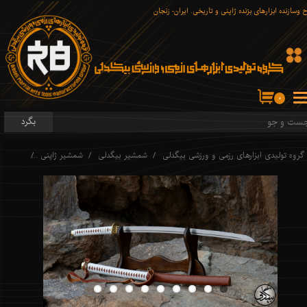
 وسازنده ابزارهای برّنده ژاپنی و تاریخی. ایران- زنجان
۰
بگرد
گروه تولیدی ابزارهای رزمی و ورزشی بیگدلی
شمشیر بیگدلی
شمشیر ژاپنی
کاتانا