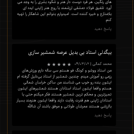
های رنگین، هر فرد دوست دار هنر و شکوه بشری را به وجد می
آورد. تلفیق فولاد دمشقی ارزشمند با روح هنر ژاپنی ایده ای
بلامنازع و خیره کننده است. امیدوارم بتوانم این شاهکار را تهیه
کنم.
پاسخ دهید
بیگدلی استاد بی بدیل عرصه شمشیر سازی
محمد کمالی
|
۰۴/۰۳/۰۲
من استاد ووشو و کونگ فو هستم سی ساله دارم ورزش‌های
رزمی رو آموزش میدم. چندین شمشیر از استاد بی‌دلیل گرفته ام
ایشون بنده رو خوب می شناسند من ساکن خراسان شمالی
هستم واقعا ایشون استاد استادان هستند شمشیرهای ایشون
تمیزترین و محکم ترین شمشیر هستند فکر میکنم حتی با
استادان ژاپنی هم قدرت رقابت دارند واقعا ایشون هنرمند بسیار
باارزشی هستند عمرشان طولانی و موفق باشند آن شاالله
★
★
★
★
★
پاسخ دهید