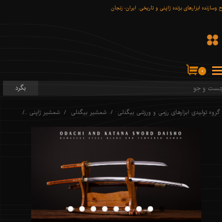
 وسازنده ابزارهای برّنده ژاپنی و تاریخی. ایران- زنجان
۰
بگرد
گروه تولیدی ابزارهای رزمی و ورزشی بیگدلی
شمشیر بیگدلی
شمشیر ژاپنی
Daisho