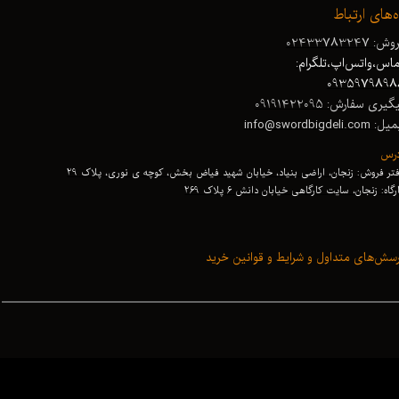
ه‌های ارتباط
ش: 02433783247
★
★
★
★
★
اس،واتس‌اپ،تلگرام:
0935979898
گیری سفارش: 09191422095
 info@swordbigdeli.com
درس
تر فروش: زنجان، اراضی بنیاد، خیابان شهید فیاض بخش، کوچه ی نوری، پلاک 29
رگاه: زنجان
،
سایت کارگاهی خیابان دانش 6 پلاک 269
★
★
★
★
★
سش‌های متداول و شرایط و قوانین خرید