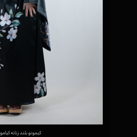
کیمونو بلند زنانه کیامو